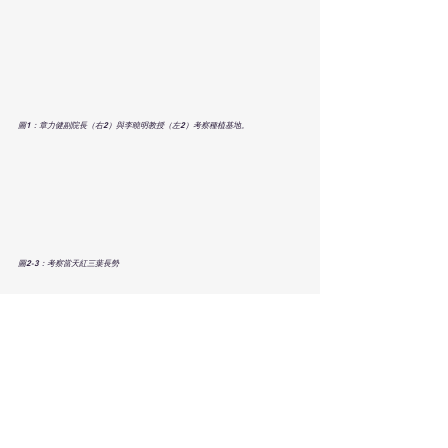
圖1：章力健副院長（右2）與李曉明教授（左2）考察種植基地。
圖2-3：考察當天紅三葉長勢
在未來，我們希望在章力健先生“中醫農
業”的加持下，順利推進紅三葉大規模生
態種植，為夏娃純天然植物萃取系列產
品提供優質原料；同時，也回應國家號
召，積極推進中藥材規範化種植，做到
可控、可溯源、經得起檢驗，我們努力